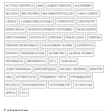
ACTITUD CIENTÍFICA
ADN
ALBERT EINSTEIN
ALGORISMES
BIG DATA
BRU ROVIRA
BUCKMINSTER FULLER
CANVI CLIMÀTIC
CIÈNCIA
COMBUSTIBLES FÒSSILS
CORRUPCIÓ
CREATIVITAT
DEMOCRÀCIA
DESENVOLUPAMENT SOSTENIBLE
DESIGUALTATS
DRETS HUMANS
EDUCACIÓ
EINSTEIN
EMILIO LLEDÓ
ENERGIA
ENERGIES RENOVABLES
ESCALFAMENT GLOBAL
ESTADÍSTICA
EUROPA
FREEMAN DYSON
GEOMETRIA
GEORGE STEINER
INFORMACIÓ
INFORMÀTICA
IPCC
JOAN MAJÓ
JOSEP RAMONEDA
MATEMÀTIQUES
MICHAEL SHERMER
NEWTON
ONU
OPTIMITZACIÓ
PENSAMENT CRÍTIC
PROBABILITATS
RECERCA
ROSA MONTERO
SOSTENIBILITAT
TECNOLOGIA
ÀFRICA
ÈTICA
Categories