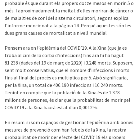
probable és que durant els propers dotze mesos en morin 5 o
més. I aproximadament la meitat d’elles moriran de càncer o
de malalties de cor i del sistema circulatori, segons explica
l’informe mencionat a la pàgina 14. Perquè aquestes són les
dues grans causes de mortalitat a nivell mundial
Pensem ara en l’epidèmia del COVID’19. A la Xina (que ja es
troba al cim de la corba d’infeccions) fins ara hi ha hagut
81.238 (dades del 19 de març de 2020) i 3.248 morts. Suposem,
sent molt conservatius, que el nombre d’infeccions i morts
fins al final del procès es multiplica per 5. Això significaria,
per la Xina, un total de 406.190 infeccions i 16.240 morts.
Tenint en compte que la població de la Xina és de 1.378
milions de persones, és clar que la probabilitat de morir pel
COVID’19 a la Xina haurà estat d’un 0,0012%.
En resum: si som capaços de gestionar l’epidèmia amb bones
mesures de prevenció com han fet els de la Xina, la nostra
probabilitat de morir per efecte del COVID’19 els propers