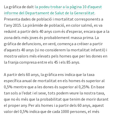
La gràfica de dalt
la podeu trobar a la pàgina 10 d’aquest
informe del Departament de Salut de la Generalitat
.
Presenta dades de població i mortalitat corresponents a
l’any 2015. La piràmide de població, en color salmó, es va
reduint a partir dels 40 anys com és d’esperar, encara que a la
zona dels més joves és probablement massa prima. La
gràfica de defuncions, en verd, comença a créixer a partir
d’aquests 40 anys (si no considerem la mortalitat infantil) i
mostra valors més elevats pels homes que per les dones en
la franja compresa entre els 45 i els 85 anys.
A partir dels 60 anys, la gràfica ens indica que la taxa
específica anual de mortalitat en els homes és superior al
0,5% mentre que a les dones és superior al 0,25%. En base
tan sols a l’edat i el sexe, tots podem veure la nostra taxa,
que no és més que la probabilitat que tenim de morir durant
el proper any. Per als homes i a partir dels 60 anys, aquest
valor del 0,5% indica que de cada 1000 persones, el més