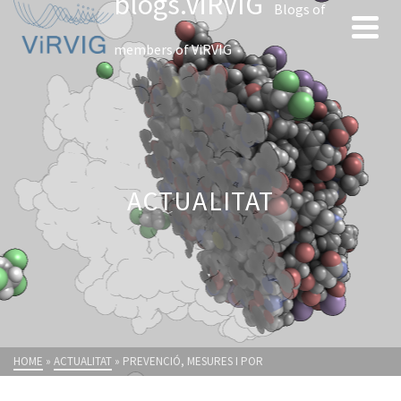
blogs.ViRVIG
Blogs of
members of ViRVIG
ACTUALITAT
HOME
»
ACTUALITAT
»
PREVENCIÓ, MESURES I POR