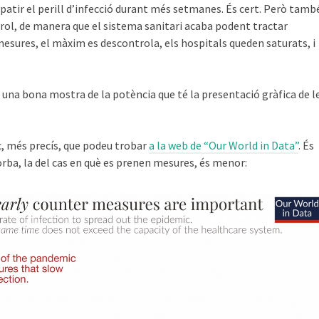
patir el perill d’infecció durant més setmanes. És cert. Però tamb
ol, de manera que el sistema sanitari acaba podent tractar
esures, el màxim es descontrola, els hospitals queden saturats, i
 una bona mostra de la potència que té la presentació gràfica de l
c, més precís, que podeu trobar
a la web de “Our World in Data”
. És
orba, la del cas en què es prenen mesures, és menor: