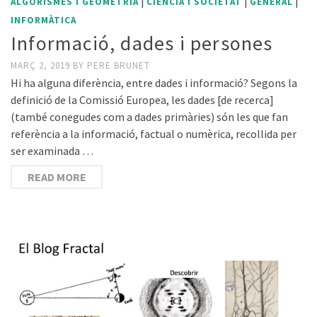
|
|
|
ALGORISMES I GEOMETRÍA
CIÈNCIA I SOCIETAT
GENERAL
INFORMÀTICA
Informació, dades i persones
MARÇ 2, 2019
BY
PERE BRUNET
Hi ha alguna diferència, entre dades i informació? Segons la
definició de la Comissió Europea, les dades [de recerca]
(també conegudes com a dades primàries) són les que fan
referència a la informació, factual o numèrica, recollida per
ser examinada …
READ MORE