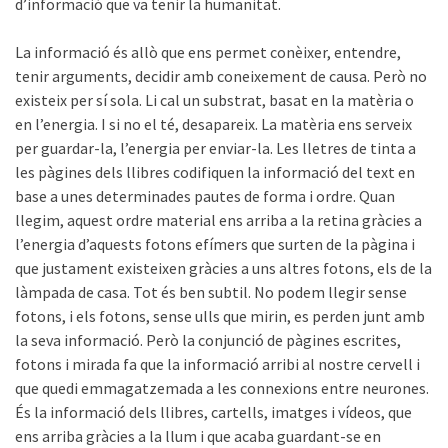
d’informació que va tenir la humanitat.
La informació és allò que ens permet conèixer, entendre,
tenir arguments, decidir amb coneixement de causa. Però no
existeix per sí sola. Li cal un substrat, basat en la matèria o
en l’energia. I si no el té, desapareix. La matèria ens serveix
per guardar-la, l’energia per enviar-la. Les lletres de tinta a
les pàgines dels llibres codifiquen la informació del text en
base a unes determinades pautes de forma i ordre. Quan
llegim, aquest ordre material ens arriba a la retina gràcies a
l’energia d’aquests fotons efímers que surten de la pàgina i
que justament existeixen gràcies a uns altres fotons, els de la
làmpada de casa. Tot és ben subtil. No podem llegir sense
fotons, i els fotons, sense ulls que mirin, es perden junt amb
la seva informació. Però la conjunció de pàgines escrites,
fotons i mirada fa que la informació arribi al nostre cervell i
que quedi emmagatzemada a les connexions entre neurones.
És la informació dels llibres, cartells, imatges i vídeos, que
ens arriba gràcies a la llum i que acaba guardant-se en