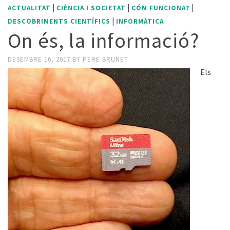
|
|
|
ACTUALITAT
CIÈNCIA I SOCIETAT
CÓM FUNCIONA?
|
DESCOBRIMENTS CIENTÍFICS
INFORMÀTICA
On és, la informació?
DESEMBRE 16, 2017
BY
PERE BRUNET
Els