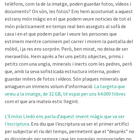
telèfons, com la de la imatge, poden guardar fotos, vídeos i
documents? On són, les fotos? Ens hem acostumat a aquest
estrany món màgic en el que podem veure noticies de tot el
món pràcticament en temps real ben asseguts al sofà de
casa i en el que podem parlar i veure les persones que
estimem mentre caminem pel carrer i mirem la pantalla del
mòbil, i ja res ens sorprèn. Però, ben mirat, no deixa de ser
meravellós. Hem après a fer uns petits objectes, prims i
petits com una ungla, minerals i inerts com les pedres, però
que, amb la seva sofisticada estructura interna, poden
guardar milers de fotos i vídeos. Són plaques minerals que
amaguen un immens volum d’informació.
La targeta que
veieu a la imatge, de 32 GB, té espai per uns 64.000 llibres
com el que ara mateix estic llegint.
L’Emilio Lledó ens parla d’aquest invent màgic que va ser
l’escriptura
. Ens diu que l’escriptura va ser el primer artifici
per subjectar el riu del temps, permetent que el “després” no
es dissolgués per sempre i que les paraules pronunciades no