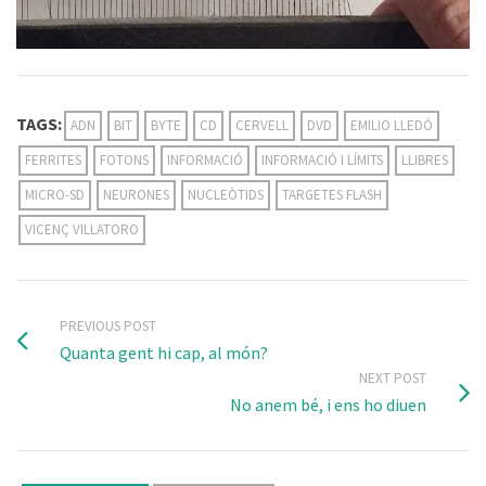
TAGS:
ADN
BIT
BYTE
CD
CERVELL
DVD
EMILIO LLEDÓ
FERRITES
FOTONS
INFORMACIÓ
INFORMACIÓ I LÍMITS
LLIBRES
MICRO-SD
NEURONES
NUCLEÒTIDS
TARGETES FLASH
VICENÇ VILLATORO
PREVIOUS POST
Quanta gent hi cap, al món?
NEXT POST
No anem bé, i ens ho diuen