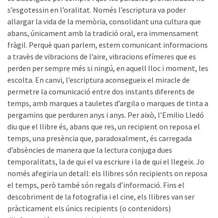
s’esgotessin en l’oralitat. Només l’escriptura va poder
allargar la vida de la memòria, consolidant una cultura que
abans, únicament amb la tradició oral, era immensament
fràgil. Perquè quan parlem, estem comunicant informacions
a travès de vibracions de l’aire, vibracions efímeres que es
perden per sempre més si ningú, en aquell lloc i moment, les
escolta. En canvi, l’escriptura aconsegueix el miracle de
permetre la comunicació entre dos instants diferents de
temps, amb marques a tauletes d’argila o marques de tinta a
pergamins que perduren anys i anys. Per això, l’Emilio Lledó
diu que el llibre és, abans que res, un recipient on reposa el
temps, una presència que, paradoxalment, és carregada
d’absències de manera que la lectura conjuga dues
temporalitats, la de qui el va escriure i la de qui el llegeix. Jo
només afegiria un detall: els llibres són recipients on reposa
el temps, però també són regals d’informació. Fins el
descobriment de la fotografia i el cine, els llibres van ser
pràcticament els únics recipients (o contenidors)