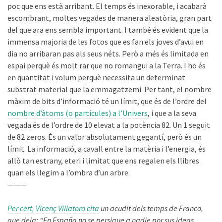
poc que ens està arribant. El temps és inexorable, i acabarà
escombrant, moltes vegades de manera aleatòria, gran part
del que ara ens sembla important. I també és evident que la
immensa majoria de les fotos que es fan els joves d’avui en
dia no arribaran pas als seus néts. Però a més és limitada en
espai perquè és molt rar que no romangui a la Terra. I ho és
en quantitat i volum perquè necessita un determinat
substrat material que la emmagatzemi. Per tant, el nombre
màxim de bits d’informació té un límit, que és de l’ordre del
nombre d’àtoms (o partícules) a l’Univers
, i que a la seva
vegada és de l’ordre de 10 elevat a la potència 82. Un 1 seguit
de 82 zeros. És un valor absolutament gegantí, però és un
límit. La informació, a cavall entre la matèria i l’energia, és
allò tan estrany, eteri i limitat que ens regalen els llibres
quan els llegim a l’ombra d’un arbre.
———
Per cert, Vicenç Villatoro cita
un acudit dels temps de Franco,
que deia: “En España no se persigue a nadie por sus ideas,