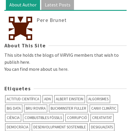
About Author
Latest Posts
Pere Brunet
About This Site
This site holds the blogs of ViRVIG members that wish to
publish here.
You can find more about us
here
.
Etiquetes
ACTITUD CIENTÍFICA
ADN
ALBERT EINSTEIN
ALGORISMES
BIG DATA
BRU ROVIRA
BUCKMINSTER FULLER
CANVI CLIMÀTIC
CIÈNCIA
COMBUSTIBLES FÒSSILS
CORRUPCIÓ
CREATIVITAT
DEMOCRÀCIA
DESENVOLUPAMENT SOSTENIBLE
DESIGUALTATS