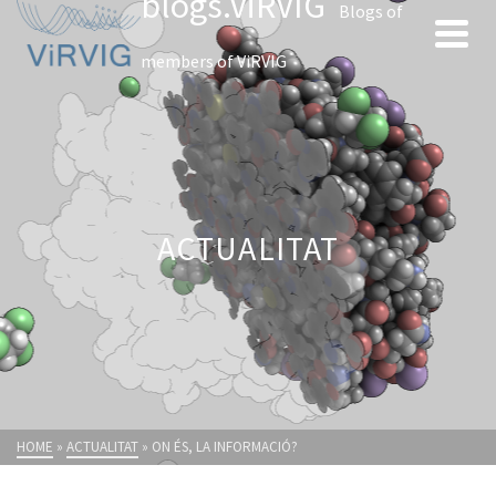
blogs.ViRVIG
Blogs of
members of ViRVIG
ACTUALITAT
HOME
»
ACTUALITAT
»
ON ÉS, LA INFORMACIÓ?