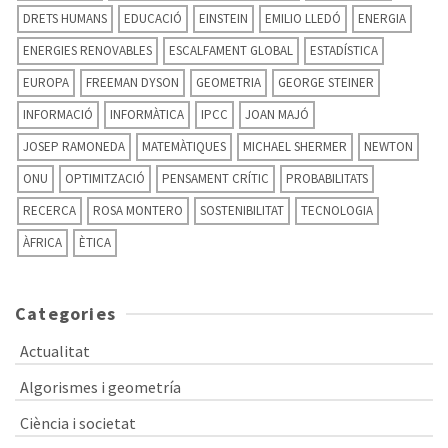
DRETS HUMANS
EDUCACIÓ
EINSTEIN
EMILIO LLEDÓ
ENERGIA
ENERGIES RENOVABLES
ESCALFAMENT GLOBAL
ESTADÍSTICA
EUROPA
FREEMAN DYSON
GEOMETRIA
GEORGE STEINER
INFORMACIÓ
INFORMÀTICA
IPCC
JOAN MAJÓ
JOSEP RAMONEDA
MATEMÀTIQUES
MICHAEL SHERMER
NEWTON
ONU
OPTIMITZACIÓ
PENSAMENT CRÍTIC
PROBABILITATS
RECERCA
ROSA MONTERO
SOSTENIBILITAT
TECNOLOGIA
ÀFRICA
ÈTICA
Categories
Actualitat
Algorismes i geometría
Ciència i societat