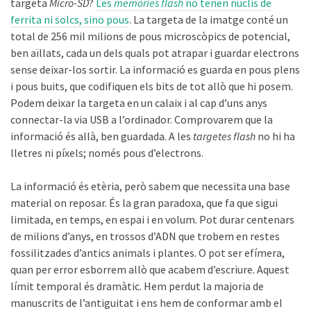
targeta
Micro-SD
?
Les
memòries flash
no tenen nuclis de
ferrita ni solcs, sino pous
. La targeta de la imatge conté un
total de 256 mil milions de pous microscòpics de potencial,
ben aïllats, cada un dels quals pot atrapar i guardar electrons
sense deixar-los sortir. La informació es guarda en pous plens
i pous buits, que codifiquen els bits de tot allò que hi posem.
Podem deixar la targeta en un calaix i al cap d’uns anys
connectar-la via USB a l’ordinador. Comprovarem que la
informació és allà, ben guardada. A les
targetes flash
no hi ha
lletres ni píxels; només pous d’electrons.
La informació és etèria, però sabem que necessita una base
material on reposar. És la gran paradoxa, que fa que sigui
limitada, en temps, en espai i en volum. Pot durar centenars
de milions d’anys, en trossos d’ADN que trobem en restes
fossilitzades d’antics animals i plantes. O pot ser efímera,
quan per error esborrem allò que acabem d’escriure. Aquest
límit temporal és dramàtic. Hem perdut la majoria de
manuscrits de l’antiguitat i ens hem de conformar amb el