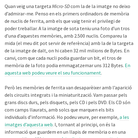
Quan veig una targeta
Micro-SD
com la de la imatge no deixo
d’admirar-me. Penso en els primers ordinadors de memòria
de nuclis de ferrita, amb els que vaig tenir el privilegi de
poder treballar. A la imatge de sota teniu una foto d’un tros
d’una d’aquestes memòries, amb 2.500 nuclis. Compareu la
mida (el meu dit pot servir de referència) amb la de la targeta
de la imatge de dalt, on hi caben 32 mil milions de Bytes. En
canvi, com que cada nucli podia guardar un bit, el tros de
memòria de la foto podia emmagatzemar uns 312 Bytes.
En
aquesta web podeu veure el seu funcionament
.
Però les memòries de ferrita van desaparèixer amb l’aparició
dels circuits integrats i la miniaturització. Vam passar pels
grans discs durs, pels disquets, pels CD i pels DVD. Els CD són
com camps llaurats, amb solcs que marquen els bits
individuals d’informació. Ho podeu veure, per exemple,
a les
imatges d’aquesta web
. I, tornant al principi, on és la
informació que guardem en un llapis de memòria o en una