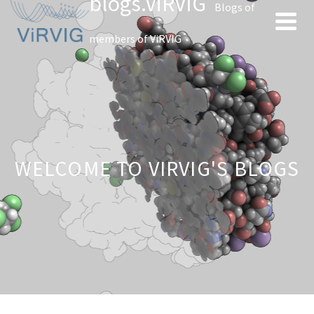
blogs.ViRVIG
Blogs of
members of ViRVIG
WELCOME TO VIRVIG'S BLOGS