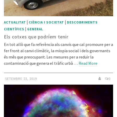
|
|
ACTUALITAT
CIÈNCIA I SOCIETAT
DESCOBRIMENTS
|
CIENTÍFICS
GENERAL
Els cotxes que podríem tenir
En tot allò que fa referència als canvis que cal promoure per a
fer front al canvi climàtic, la miopia social i dels governants
és més que preocupant. Les mesures per a reduir la
contaminació que genera el tràfic urbà …
Read More
SETEMBRE 22, 2019
0