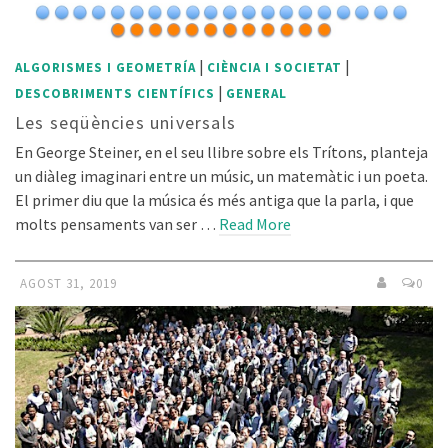
|
|
ALGORISMES I GEOMETRÍA
CIÈNCIA I SOCIETAT
|
DESCOBRIMENTS CIENTÍFICS
GENERAL
Les seqüències universals
En George Steiner, en el seu llibre sobre els Trítons, planteja
un diàleg imaginari entre un músic, un matemàtic i un poeta.
El primer diu que la música és més antiga que la parla, i que
molts pensaments van ser …
Read More
AGOST 31, 2019
0