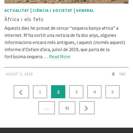
|
|
ACTUALITAT
CIÈNCIA I SOCIETAT
GENERAL
Àfrica i els fets
Aquests dies he provat de cercar “sequera banya africa” a
internet. M’ha sortit una noticia de fa dos anys, algunes
informacions encara més antigues, i aquest (només aquest)
informe d’Oxfam d’ara, juliol de 2019, que parla de la
fortíssima sequera …
Read More
AGOST 3, 2019
0
Navegació
1
2
3
4
5
d'entrades
…
41